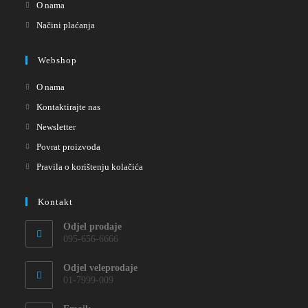
O nama
Načini plaćanja
Webshop
O nama
Kontaktirajte nas
Newsletter
Povrat proizvoda
Pravila o korištenju kolačića
Kontakt
Odjel prodaje
095-656-6666
Odjel veleprodaje
01-7999-009