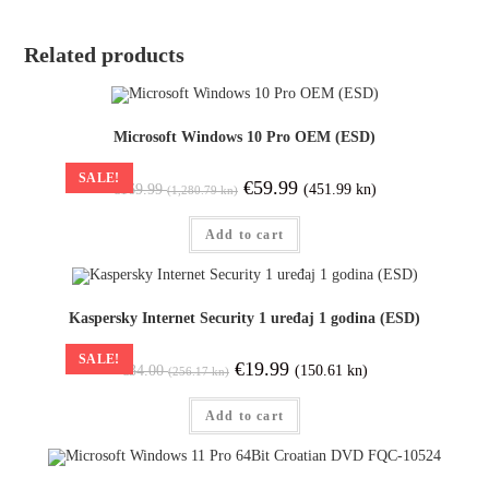
Related products
Microsoft Windows 10 Pro OEM (ESD)
SALE!
€
59.99
(451.99 kn)
€
169.99
(1,280.79 kn)
Add to cart
Kaspersky Internet Security 1 uređaj 1 godina (ESD)
SALE!
€
19.99
(150.61 kn)
€
34.00
(256.17 kn)
Add to cart